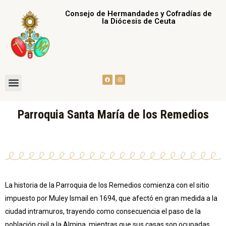
Ir
Consejo de Hermandades y Cofradías de
al
la Diócesis de Ceuta
contenido
F
I
Menu
a
n
c
s
e
t
b
a
Consejo de Hermandades
Nuestras Hermandades
o
g
o
r
Parroquia Santa María de los Remedios
k
a
m
La historia de la Parroquia de los Remedios comienza con el sitio
impuesto por Muley Ismail en 1694, que afectó en gran medida a la
ciudad intramuros, trayendo como consecuencia el paso de la
población civil a la Almina, mientras que sus casas son ocupadas