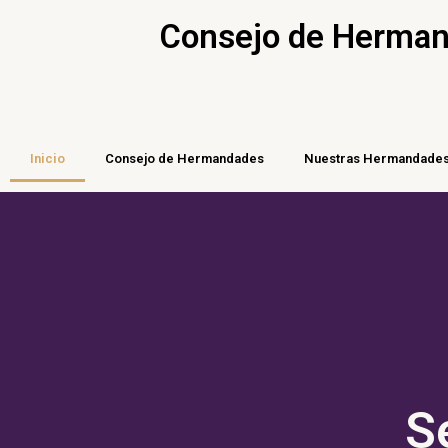
Ir
Consejo de Hermand
al
contenido
Inicio
Consejo de Hermandades
Nuestras Hermandade
S