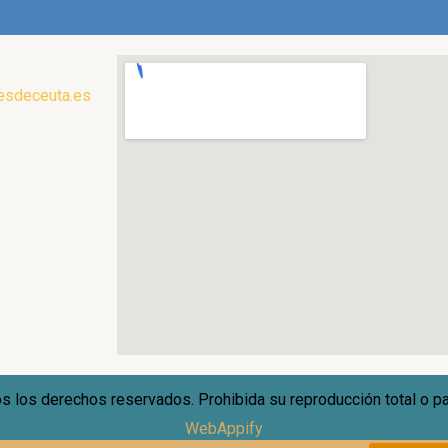
esdeceuta.es
s derechos reservados. Prohibida su reproducción total o parci
WebAppify