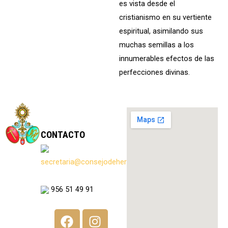
es vista desde el
cristianismo en su vertiente
espiritual, asimilando sus
muchas semillas a los
innumerables efectos de las
perfecciones divinas.
CONTACTO
secretaria@consejodehermandadesdeceuta.es
956 51 49 91
F
I
a
n