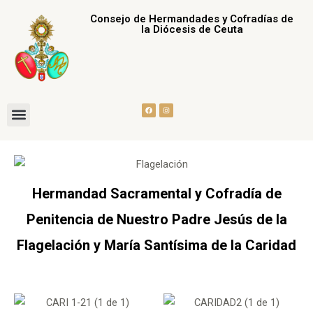
Ir
Consejo de Hermandades y Cofradías de
al
la Diócesis de Ceuta
contenido
F
I
Menu
a
n
c
s
e
t
b
a
Consejo de Hermandades
o
g
o
r
k
a
m
Hermandad Sacramental y Cofradía de
Penitencia de Nuestro Padre Jesús de la
Flagelación y María Santísima de la Caridad