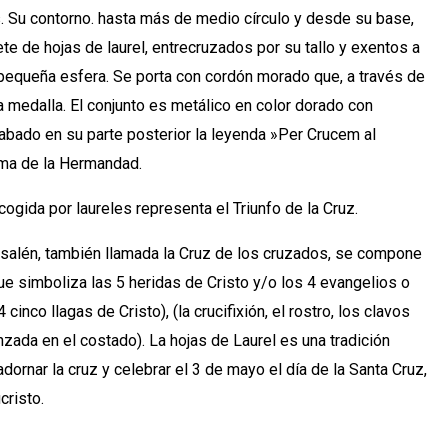
s. Su contorno. hasta más de medio círculo y desde su base,
te de hojas de laurel, entrecruzados por su tallo y exentos a
pequeña esfera. Se porta con cordón morado que, a través de
 la medalla. El conjunto es metálico en color dorado con
rabado en su parte posterior la leyenda »Per Crucem al
lema de la Hermandad.
ogida por laureles representa el Triunfo de la Cruz.
salén, también llamada la Cruz de los cruzados, se compone
ue simboliza las 5 heridas de Cristo y/o los 4 evangelios o
4 cinco llagas de Cristo), (la crucifixión, el rostro, los clavos
nzada en el costado). La hojas de Laurel es una tradición
 adornar la cruz y celebrar el 3 de mayo el día de la Santa Cruz,
cristo.